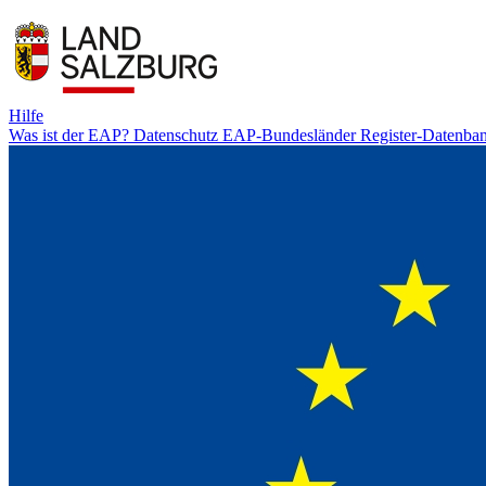
Hilfe
Was ist der EAP?
Datenschutz
EAP-Bundesländer
Register-Datenba