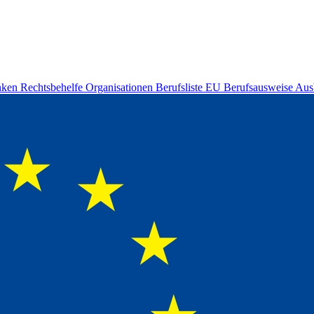
nken
Rechtsbehelfe
Organisationen
Berufsliste
EU Berufsausweise
Aus