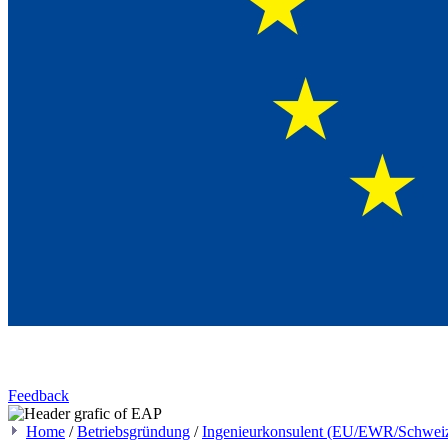
Feedback
Home
/
Betriebsgründung
/
Ingenieurkonsulent (EU/EWR/Schweiz)