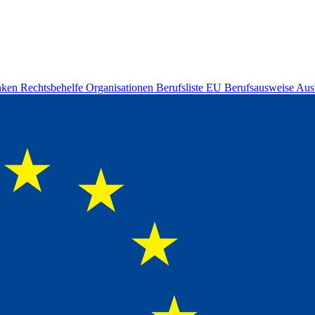
nken
Rechtsbehelfe
Organisationen
Berufsliste
EU Berufsausweise
Aus