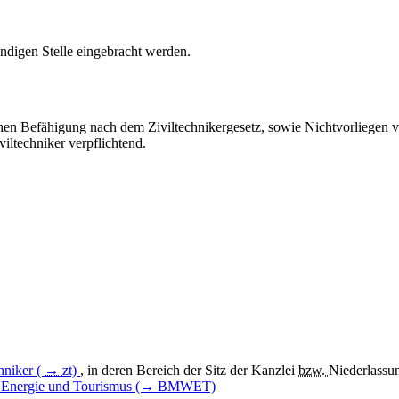
tändigen Stelle eingebracht werden.
chen Befähigung nach dem Ziviltechnikergesetz, sowie Nichtvorliegen 
iltechniker verpflichtend.
hniker (
→
zt)
, in deren Bereich der Sitz der Kanzlei
bzw.
Niederlassun
ft, Energie und Tourismus (→ BMWET)