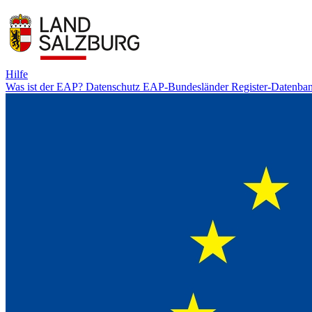
Hilfe
Was ist der EAP?
Datenschutz
EAP-Bundesländer
Register-Datenba