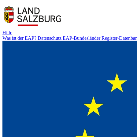
Hilfe
Was ist der EAP?
Datenschutz
EAP-Bundesländer
Register-Datenba