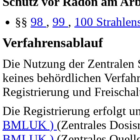
Schutz vor Radon am Arbe
§§
98
,
99
,
100
Strahlen
Verfahrensablauf
Die Nutzung der Zentralen S
keines behördlichen Verfah
Registrierung und Freischal
Die Registrierung erfolgt u
BMLUK
)
(Zentrales Dosis
BMLUK
)
(Zentrales Quelle