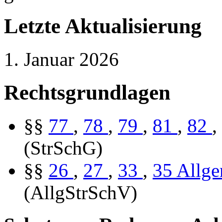
Letzte Aktualisierung
1. Januar 2026
Rechtsgrundlagen
§§
77
,
78
,
79
,
81
,
82
,
(StrSchG)
§§
26
,
27
,
33
,
35
Allge
(AllgStrSchV)