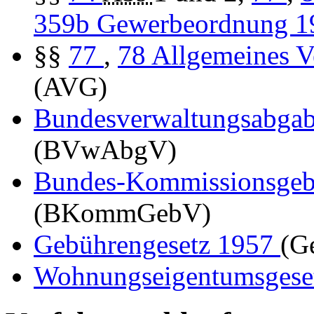
359b
Gewerbeordnung 
§§
77
,
78
Allgemeines V
(AVG)
Bundesverwaltungsabga
(BVwAbgV)
Bundes-Kommissionsgeb
(BKommGebV)
Gebührengesetz 1957
(G
Wohnungseigentumsgese