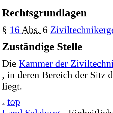
Rechtsgrundlagen
§
16
Abs.
6
Ziviltechnikerg
Zuständige Stelle
Die
Kammer der Ziviltechni
, in deren Bereich der Sitz 
liegt.
top
Land Salzburg
- Einheitlic